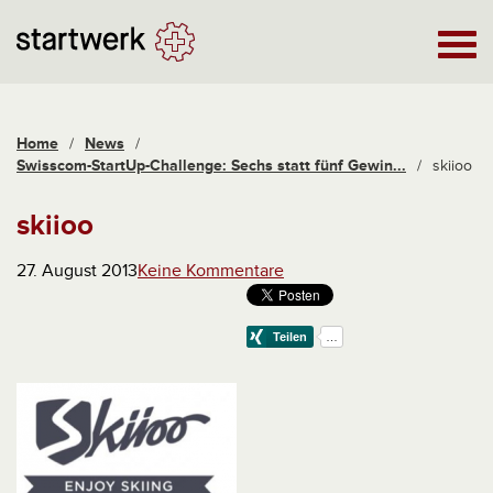
Home
/
News
/
Swisscom-StartUp-Challenge: Sechs statt fünf Gewin...
/
skiioo
skiioo
27. August 2013
Keine Kommentare