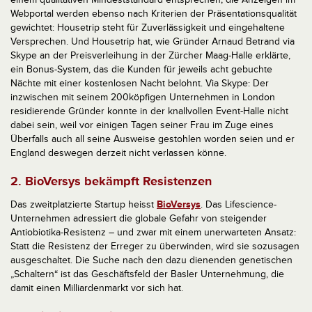
Webportal werden ebenso nach Kriterien der Präsentationsqualität
gewichtet: Housetrip steht für Zuverlässigkeit und eingehaltene
Versprechen. Und Housetrip hat, wie Gründer Arnaud Betrand via
Skype an der Preisverleihung in der Zürcher Maag-Halle erklärte,
ein Bonus-System, das die Kunden für jeweils acht gebuchte
Nächte mit einer kostenlosen Nacht belohnt. Via Skype: Der
inzwischen mit seinem 200köpfigen Unternehmen in London
residierende Gründer konnte in der knallvollen Event-Halle nicht
dabei sein, weil vor einigen Tagen seiner Frau im Zuge eines
Überfalls auch all seine Ausweise gestohlen worden seien und er
England deswegen derzeit nicht verlassen könne.
2. BioVersys bekämpft Resistenzen
Das zweitplatzierte Startup heisst
BioVersys
. Das Lifescience-
Unternehmen adressiert die globale Gefahr von steigender
Antiobiotika-Resistenz – und zwar mit einem unerwarteten Ansatz:
Statt die Resistenz der Erreger zu überwinden, wird sie sozusagen
ausgeschaltet. Die Suche nach den dazu dienenden genetischen
„Schaltern“ ist das Geschäftsfeld der Basler Unternehmung, die
damit einen Milliardenmarkt vor sich hat.