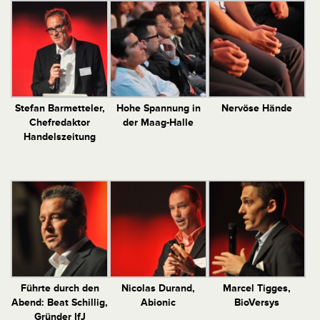
Stefan Barmetteler,
Hohe Spannung in
Nervöse Hände
Chefredaktor
der Maag-Halle
Handelszeitung
Führte durch den
Nicolas Durand,
Marcel Tigges,
Abend: Beat Schillig,
Abionic
BioVersys
Gründer IfJ