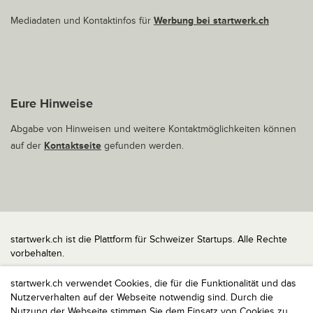
Mediadaten und Kontaktinfos für
Werbung bei startwerk.ch
Eure Hinweise
Abgabe von Hinweisen und weitere Kontaktmöglichkeiten können
auf der
Kontaktseite
gefunden werden.
startwerk.ch ist die Plattform für Schweizer Startups. Alle Rechte
vorbehalten.
Impressum
startwerk.ch verwendet Cookies, die für die Funktionalität und das
Kontakt
Nutzerverhalten auf der Webseite notwendig sind. Durch die
nach oben
Nutzung der Webseite stimmen Sie dem Einsatz von Cookies zu,