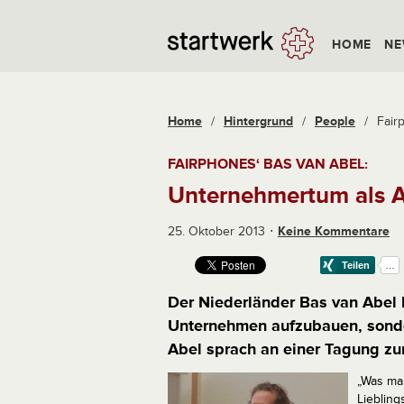
HOME
NE
Home
/
Hintergrund
/
People
/
Fair
FAIRPHONES‘ BAS VAN ABEL:
Unternehmertum als A
25. Oktober 2013
Keine Kommentare
Der Niederländer Bas van Abel 
Unternehmen aufzubauen, sonde
Abel sprach an einer Tagung zur
„Was man
Liebling