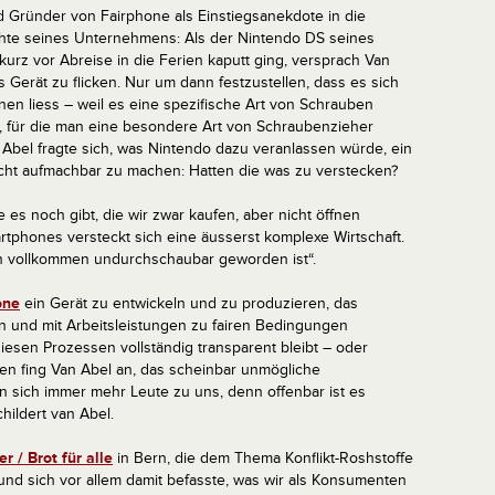
 Gründer von Fairphone als Einstiegsanekdote in die
hte seines Unternehmens: Als der Nintendo DS seines
urz vor Abreise in die Ferien kaputt ging, versprach Van
s Gerät zu flicken. Nur um dann festzustellen, dass es sich
fnen liess – weil es eine spezifische Art von Schrauben
, für die man eine besondere Art von Schraubenzieher
 Abel fragte sich, was Nintendo dazu veranlassen würde, ein
icht aufmachbar zu machen: Hatten die was zu verstecken?
e es noch gibt, die wir zwar kaufen, aber nicht öffnen
tphones versteckt sich eine äusserst komplexe Wirtschaft.
n vollkommen undurchschaubar geworden ist“.
one
ein Gerät zu entwickeln und zu produzieren, das
n und mit Arbeitsleistungen zu fairen Bedingungen
iesen Prozessen vollständig transparent bleibt – oder
ten fing Van Abel an, das scheinbar unmögliche
 sich immer mehr Leute zu uns, denn offenbar ist es
hildert van Abel.
 / Brot für alle
in Bern, die dem Thema Konflikt-Roshstoffe
 und sich vor allem damit befasste, was wir als Konsumenten