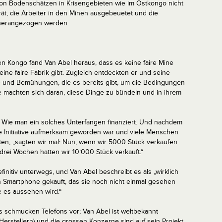
on Bodenschätzen in Krisengebieten wie im Ostkongo nicht
rät, die Arbeiter in den Minen ausgebeuetet und die
s herangezogen werden.
n Kongo fand Van Abel heraus, dass es keine faire Mine
 keine faire Fabrik gibt. Zugleich entdeckten er und seine
 und Bemühungen, die es bereits gibt, um die Bedingungen
e machten sich daran, diese Dinge zu bündeln und in ihrem
ge: Wie man ein solches Unterfangen finanziert. Und nachdem
die Initiative aufmerksam geworden war und viele Menschen
nten, „sagten wir mal: Nun, wenn wir 5000 Stück verkaufen
drei Wochen hatten wir 10’000 Stück verkauft.“
initiv unterwegs, und Van Abel beschreibt es als „wirklich
in Smartphone gekauft, das sie noch nicht einmal gesehen
e es aussehen wird.“
s schmucken Telefons vor; Van Abel ist weltbekannt
-Herstellern) und die grossen Konzerne sind auf sein Projekt