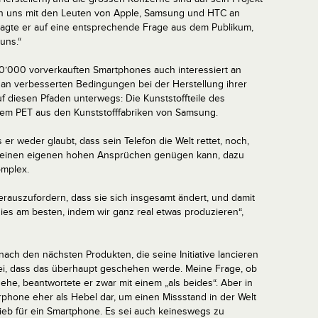
en uns mit den Leuten von Apple, Samsung und HTC an
sagte er auf eine entsprechende Frage aus dem Publikum,
uns.“
0’000 vorverkauften Smartphones auch interessiert an
 an verbesserten Bedingungen bei der Herstellung ihrer
uf diesen Pfaden unterwegs: Die Kunststoffteile des
tem PET aus den Kunststofffabriken von Samsung.
er weder glaubt, dass sein Telefon die Welt rettet, noch,
e seinen eigenen hohen Ansprüchen genügen kann, dazu
omplex.
herauszufordern, dass sie sich insgesamt ändert, und damit
dies am besten, indem wir ganz real etwas produzieren“,
nach den nächsten Produkten, die seine Initiative lancieren
sei, dass das überhaupt geschehen werde. Meine Frage, ob
sehe, beantwortete er zwar mit einem „als beides“. Aber in
rphone eher als Hebel dar, um einen Missstand in der Welt
trieb für ein Smartphone. Es sei auch keineswegs zu