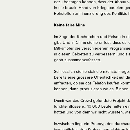
dazu beitragen können, dass der Abbau v
in die brutale Hand von Kriegsparteien ge
Rohstoffe zur Finanzierung des Konflikt
Keine faire Mine
Im Zuge der Recherchen und Reisen in de
gibt. Und in China stellte er fest, dass es
Mitkämpfer die verschiedenen Programme
in diesen Gebieten zu verbessern, und si
gerät zusammenzufassen.
Schliesslich stellte sich die nächste Fra
bereits eine grössere Öffentlichkeit auf 
anfragten, ob sie das Telefon kaufen kön
können, dann produzieren wir es. Binnen 
Damit war das Crowd-gefundete Projekt def
furchteinflössend: 10’000 Leute hatten e
hatten und von dem wir nicht wussten, wi
Inzwischen liegt ein Prototyp des durchau
(namentlich in den Kreisen von Elektronik