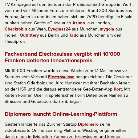
TV-Kampagne auf den Sendern der ProSiebenSat1-Gruppe im Wert
von rund vier Millionen Euro zu realisieren. Rund 300 Startups aus
Europa, Amerika und Asien haben sich am 7VPD beteiligt. Im Finale
buhlten neben GetYourGuide auch
Azimo
aus London,
Checkrobin
aus Wien,
Eyeglass24
aus München,
mygola
aus
Indien,
Outfittery
aus Berlin und
Tado
aus München um den
Hauptpreis.
Fachverband Electrosuisse vergibt mit 10’000
Franken dotierten Innovationspreis
Mit 10 000 Franken wurden diese Woche zum 17. Mal innovative
Startups vom Verband
Electrosuisse
ausgezeichnet. Die Gewinner
sind Stefan Oderbolz und Jürg Hunziker mit ihrer Bachelor-Arbeit
an der HSR und die daraus entstandene Geo-Daten-App
Kort
. Mit
Karten können User in spielerischer Form Daten oder Namen zu
Strassen und Gebäuden dort anbringen.
Diplomero launcht Online-Learning-Plattform
Gestern lancierte das Zürcher Startup
Diplomero
seine
videobasierte Online-Learning-Plattform. Wissbegierige erhalten
damit einen individuellen Zugang zu Fachwissen und können