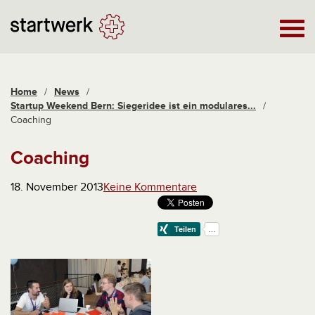
Home
/
News
/
Startup Weekend Bern: Siegeridee ist ein modulares...
/
Coaching
Coaching
18. November 2013
Keine Kommentare