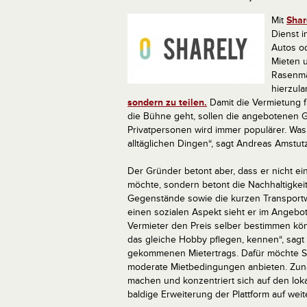
Mit
Shar
Dienst i
Autos o
Mieten 
Rasenmä
hierzul
sondern zu teilen.
Damit die Vermietung f
die Bühne geht, sollen die angebotenen G
Privatpersonen wird immer populärer. Was
alltäglichen Dingen“, sagt Andreas Amstu
Der Gründer betont aber, dass er nicht e
möchte, sondern betont die Nachhaltigkei
Gegenstände sowie die kurzen Transportw
einen sozialen Aspekt sieht er im Angebo
Vermieter den Preis selber bestimmen kön
das gleiche Hobby pflegen, kennen“, sagt 
gekommenen Mietertrags. Dafür möchte S
moderate Mietbedingungen anbieten. Zunä
machen und konzentriert sich auf den loka
baldige Erweiterung der Plattform auf weit