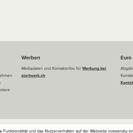
Werben
Eure
r
Mediadaten und Kontaktinfos für
Werbung bei
Abgabe
rnehmen
startwerk.ch
Kontak
n
Kontak
andere
ie Funktionalität und das Nutzerverhalten auf der Webseite notwendig si