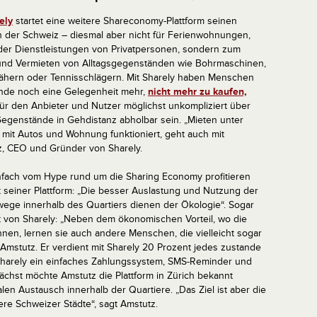
ely
startet eine weitere Shareconomy-Plattform seinen
n der Schweiz – diesmal aber nicht für Ferienwohnungen,
der Dienstleistungen von Privatpersonen, sondern zum
und Vermieten von Alltagsgegenständen wie Bohrmaschinen,
hern oder Tennisschlägern. Mit Sharely haben Menschen
ande noch eine Gelegenheit mehr,
nicht mehr zu kaufen,
ür den Anbieter und Nutzer möglichst unkompliziert über
egenstände in Gehdistanz abholbar sein. „Mieten unter
 mit Autos und Wohnung funktioniert, geht auch mit
tz, CEO und Gründer von Sharely.
infach vom Hype rund um die Sharing Economy profitieren
t seiner Plattform: „Die besser Auslastung und Nutzung der
ege innerhalb des Quartiers dienen der Ökologie“. Sogar
t von Sharely: „Neben dem ökonomischen Vorteil, wo die
nen, lernen sie auch andere Menschen, die vielleicht sogar
Amstutz. Er verdient mit Sharely 20 Prozent jedes zustande
harely ein einfaches Zahlungssystem, SMS-Reminder und
chst möchte Amstutz die Plattform in Zürich bekannt
len Austausch innerhalb der Quartiere. „Das Ziel ist aber die
ere Schweizer Städte“, sagt Amstutz.