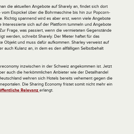
an die aktuellen Angebote auf Sharely an, findet sich dort
 – vom Eispickel über die Bohrmaschine bis hin zur Popcorn-
. Richtig spannend wird es aber erst, wenn viele Angebote
e Interessierte sich auf der Plattform tummeln und Angebote
 Zur Frage, was passiert, wenn die vermieteten Gegenstände
gt werden, schreibt Sharely: Der Mieter haftet für das
te Objekt und muss dafür aufkommen. Sharley verweist auf
ber auch Kulanz an, in dem es den allfälligen Selbstbehalt
Shareconomy inzwischen in der Schweiz angekommen ist. Jetzt
ber auch die herkömmlichen Anbieter wie der Detailhandel
 Deutschland wehren sich Hotels bereits vehement gegen die
eportalen. Die Sharing Economy fristet somit nicht mehr ein
öffentliche Relevanz
erlangt.