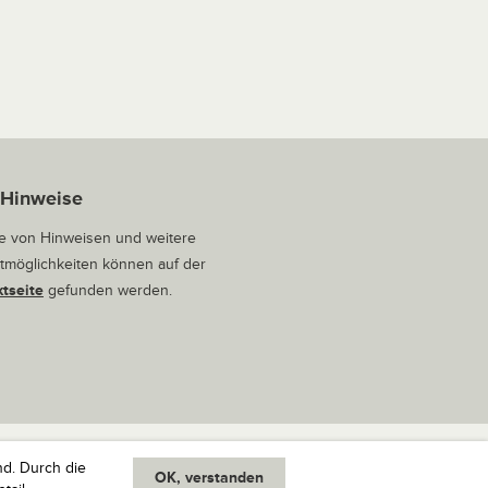
 Hinweise
 von Hinweisen und weitere
tmöglichkeiten können auf der
tseite
gefunden werden.
nd. Durch die
OK, verstanden
oben