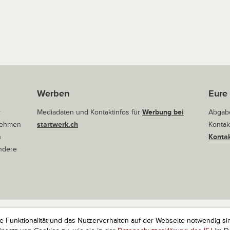
Werben
Eure
r
Mediadaten und Kontaktinfos für
Werbung bei
Abgabe
rnehmen
startwerk.ch
Kontak
n
Kontak
andere
ie Funktionalität und das Nutzerverhalten auf der Webseite notwendig si
r Startups. Alle Rechte vorbehalten.
Impressum
Kontakt
nach 