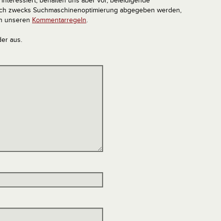
interessiert, behalten uns aber vor, beleidigende
tlich zwecks Suchmaschinenoptimierung abgegeben werden,
in unseren
Kommentarregeln
.
der aus.