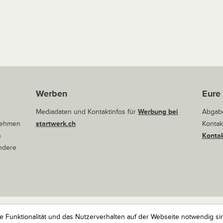
Werben
Eure
r
Mediadaten und Kontaktinfos für
Werbung bei
Abgabe
rnehmen
startwerk.ch
Kontak
n
Kontak
andere
ie Funktionalität und das Nutzerverhalten auf der Webseite notwendig si
r Startups. Alle Rechte vorbehalten.
Impressum
Kontakt
nach 