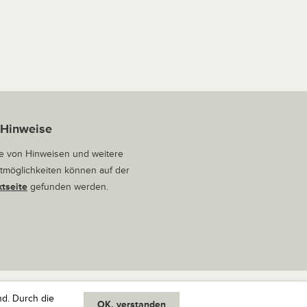
 Hinweise
 von Hinweisen und weitere
tmöglichkeiten können auf der
tseite
gefunden werden.
nd. Durch die
OK, verstanden
oben