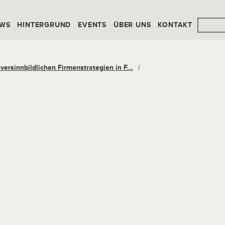
WS
HINTERGRUND
EVENTS
ÜBER UNS
KONTAKT
 versinnbildlichen Firmenstrategien in F...
/