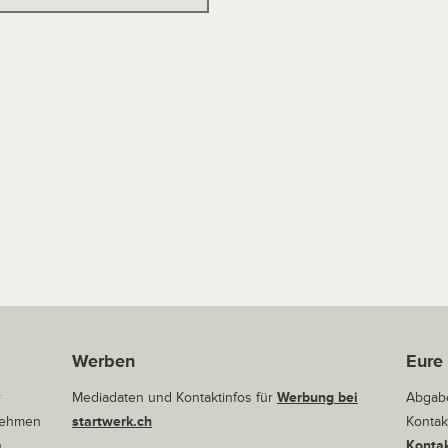
Werben
Eure
r
Mediadaten und Kontaktinfos für
Werbung bei
Abgabe
rnehmen
startwerk.ch
Kontak
n
Kontak