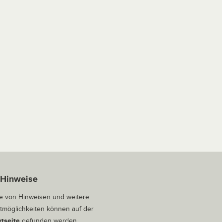
 Hinweise
 von Hinweisen und weitere
tmöglichkeiten können auf der
tseite
gefunden werden.