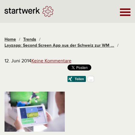
Home
/
Trends
/
Layzapp: Second Screen App aus der Schweiz zur WM ...
/
12. Juni 2014
Keine Kommentare