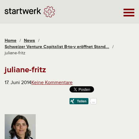
Home
/
News
/
Schweizer Venture Capitalist B-to-v eröffnet Stand...
/
juliane-fritz
juliane-fritz
17. Juni 2014
Keine Kommentare