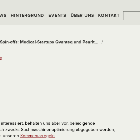
WS
HINTERGRUND
EVENTS
ÜBER UNS
KONTAKT
Spin-offs: Medical-Startups Qvanteq und Pearlt...
/
e
interessiert, behalten uns aber vor, beleidigende
tlich zwecks Suchmaschinenoptimierung abgegeben werden,
in unseren
Kommentarregeln
.