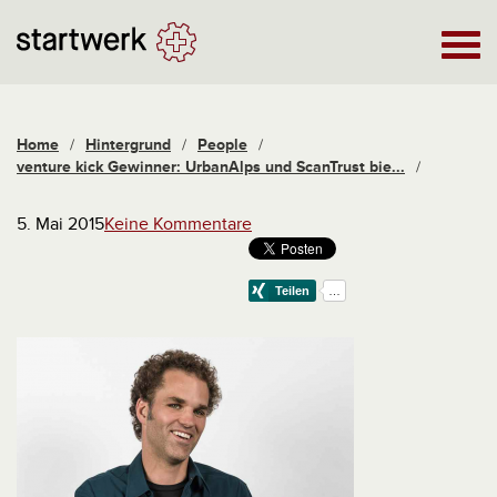
Home
/
Hintergrund
/
People
/
venture kick Gewinner: UrbanAlps und ScanTrust bie...
/
5. Mai 2015
Keine Kommentare