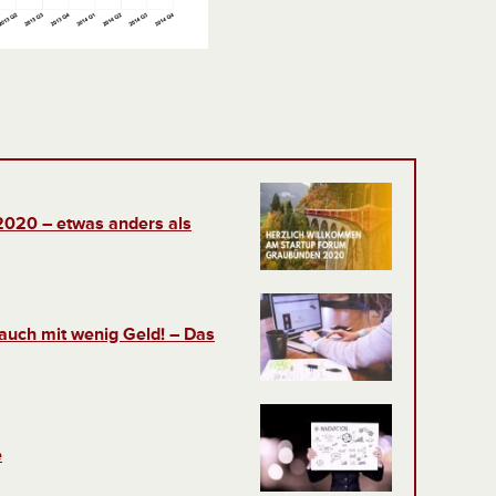
020 – etwas anders als
auch mit wenig Geld! – Das
e