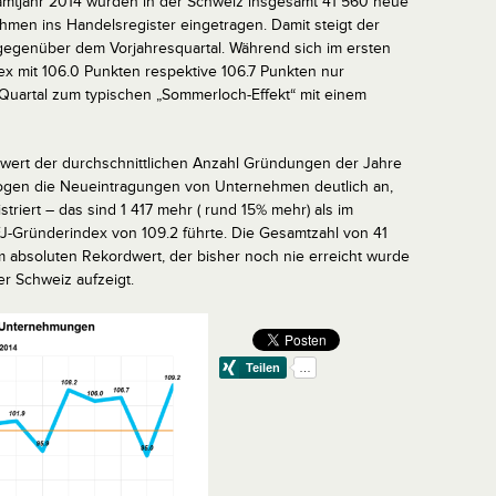
mtjahr 2014 wurden in der Schweiz insgesamt 41 560 neue
men ins Handelsregister eingetragen. Damit steigt der
gegenüber dem Vorjahresquartal. Während sich im ersten
x mit 106.0 Punkten respektive 106.7 Punkten nur
 Quartal zum typischen „Sommerloch-Effekt“ mit einem
zwert der durchschnittlichen Anzahl Gründungen der Jahre
 zogen die Neueintragungen von Unternehmen deutlich an,
riert – das sind 1 417 mehr ( rund 15% mehr) als im
FJ-Gründerindex von 109.2 führte. Die Gesamtzahl von 41
absoluten Rekordwert, der bisher noch nie erreicht wurde
er Schweiz aufzeigt.