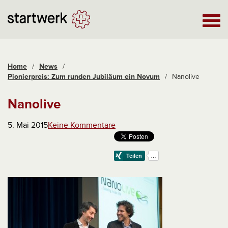
Home
/
News
/
Pionierpreis: Zum runden Jubiläum ein Novum
/
Nanolive
Nanolive
5. Mai 2015
Keine Kommentare