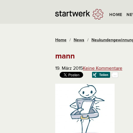
HOME
NE
Home
/
News
/
Neukundengewinnung 
mann
19. März 2015
Keine Kommentare