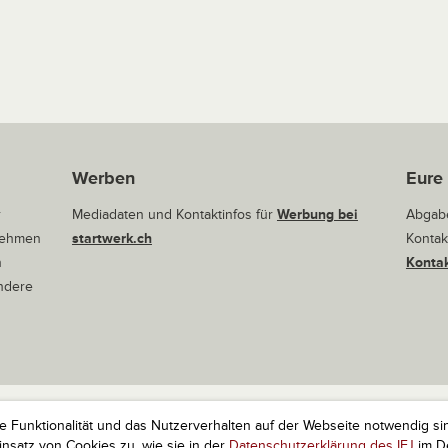
Werben
Eure
r
Mediadaten und Kontaktinfos für
Werbung bei
Abgabe
rnehmen
startwerk.ch
Kontak
n
Kontak
andere
ie Funktionalität und das Nutzerverhalten auf der Webseite notwendig si
r Startups. Alle Rechte vorbehalten.
Impressum
Kontakt
nach 
satz von Cookies zu, wie sie in der
Datenschutzerklärung des IFJ
im De