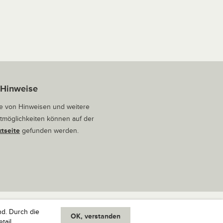
 Hinweise
 von Hinweisen und weitere
tmöglichkeiten können auf der
tseite
gefunden werden.
nd. Durch die
OK, verstanden
oben
tail