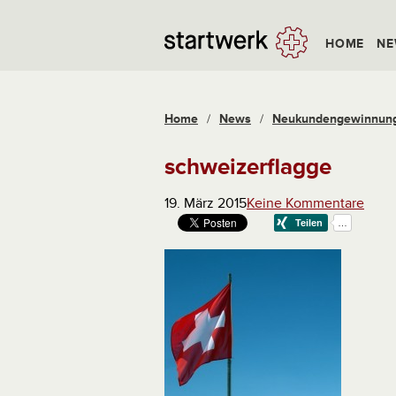
HOME
NE
Home
/
News
/
Neukundengewinnung 
schweizerflagge
19. März 2015
Keine Kommentare