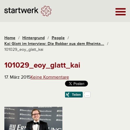
Home
/
Hintergrund
/
People
/
Kai Glatt im Interview: Die Rokker aus dem Rheinta...
/
101029_eoy_glatt_kai
101029_eoy_glatt_kai
17. März 2015
Keine Kommentare