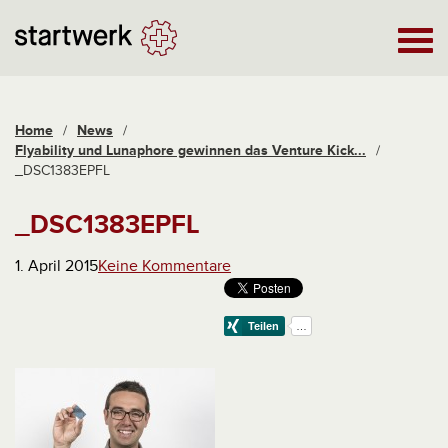
Home
/
News
/
Flyability und Lunaphore gewinnen das Venture Kick...
/
_DSC1383EPFL
_DSC1383EPFL
1. April 2015
Keine Kommentare