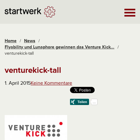
Home
/
News
/
Flyability und Lunaphore gewinnen das Venture Kick...
/
venturekick-tall
venturekick-tall
1. April 2015
Keine Kommentare