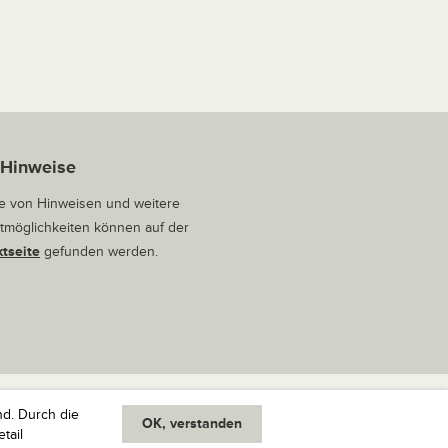
 Hinweise
 von Hinweisen und weitere
tmöglichkeiten können auf der
tseite
gefunden werden.
nd. Durch die
OK, verstanden
oben
tail