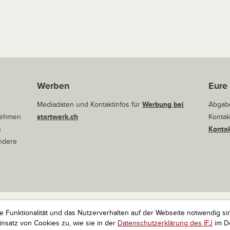
Werben
Eure
r
Mediadaten und Kontaktinfos für
Werbung bei
Abgabe
rnehmen
startwerk.ch
Kontak
n
Kontak
andere
ie Funktionalität und das Nutzerverhalten auf der Webseite notwendig si
r Startups. Alle Rechte vorbehalten.
Impressum
Kontakt
nach 
satz von Cookies zu, wie sie in der
Datenschutzerklärung des IFJ
im De