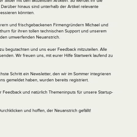
r Slider mit den aktuellsten Artikeln. So werdet ihr die
arüber hinaus sind unterhalb der Artikel relevante
ressieren könnten.
erern und frischgebackenen Firmengründern Michael und
thurn für ihren tollen technischen Support und unserem
r den umwerfenden Neuanstrich.
 zu begutachten und uns euer Feedback mitzuteilen. Alle
enden. Wir freuen uns, mit eurer Hilfe Startwerk laufend zu
ste Schritt ein Newsletter, den wir im Sommer integrieren
uns gemeldet haben, wurden bereits registriert.
er Feedback und natürlich Themeninputs für unsere Startup-
rchklicken und hoffen, der Neuanstrich gefällt!