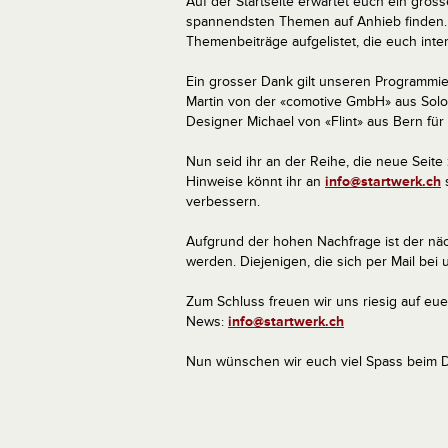
Auf der Startseite erwartet euch ein grosse
spannendsten Themen auf Anhieb finden. D
Themenbeiträge aufgelistet, die euch inte
Ein grosser Dank gilt unseren Programmi
Martin von der «comotive GmbH» aus Solo
Designer Michael von «Flint» aus Bern fü
Nun seid ihr an der Reihe, die neue Seite
Hinweise könnt ihr an
info@startwerk.ch
s
verbessern.
Aufgrund der hohen Nachfrage ist der näch
werden. Diejenigen, die sich per Mail bei 
Zum Schluss freuen wir uns riesig auf eu
News:
info@startwerk.ch
Nun wünschen wir euch viel Spass beim Du