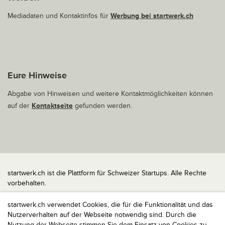
Mediadaten und Kontaktinfos für
Werbung bei startwerk.ch
Eure Hinweise
Abgabe von Hinweisen und weitere Kontaktmöglichkeiten können
auf der
Kontaktseite
gefunden werden.
startwerk.ch ist die Plattform für Schweizer Startups. Alle Rechte
vorbehalten.
Impressum
startwerk.ch verwendet Cookies, die für die Funktionalität und das
Kontakt
Nutzerverhalten auf der Webseite notwendig sind. Durch die
nach oben
Nutzung der Webseite stimmen Sie dem Einsatz von Cookies zu,