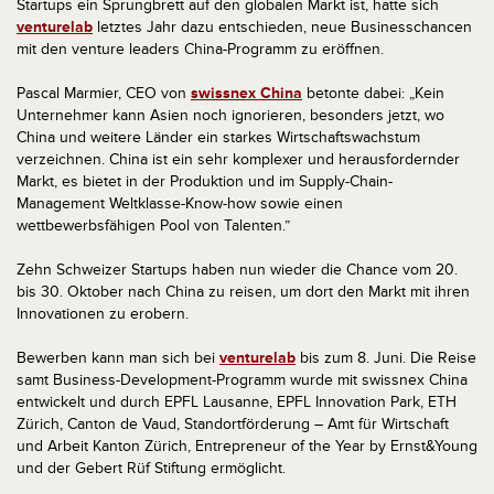
Startups ein Sprungbrett auf den globalen Markt ist, hatte sich
venturelab
letztes Jahr dazu entschieden, neue Businesschancen
mit den venture leaders China-Programm zu eröffnen.
Pascal Marmier, CEO von
swissnex China
betonte dabei: „Kein
Unternehmer kann Asien noch ignorieren, besonders jetzt, wo
China und weitere Länder ein starkes Wirtschaftswachstum
verzeichnen. China ist ein sehr komplexer und herausfordernder
Markt, es bietet in der Produktion und im Supply-Chain-
Management Weltklasse-Know-how sowie einen
wettbewerbsfähigen Pool von Talenten.”
Zehn Schweizer Startups haben nun wieder die Chance vom 20.
bis 30. Oktober nach China zu reisen, um dort den Markt mit ihren
Innovationen zu erobern.
Bewerben kann man sich bei
venturelab
bis zum 8. Juni. Die Reise
samt Business-Development-Programm wurde mit swissnex China
entwickelt und durch EPFL Lausanne, EPFL Innovation Park, ETH
Zürich, Canton de Vaud, Standortförderung – Amt für Wirtschaft
und Arbeit Kanton Zürich, Entrepreneur of the Year by Ernst&Young
und der Gebert Rüf Stiftung ermöglicht.