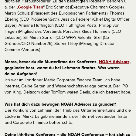
digitalen Herausforderer. Zu den bestätigten Rednern gehören u.
a. der „
Google Titan
“ Eric Schmidt (Executive Chairman Google),
Martin Schulz (Präsident des Europäischen Parlaments), Thomas
Ebeling (CEO ProSiebenSat.1), Jessica Federer (Chief Digital Officer
Bayer), Arianna Huffington (CEO Huffington Post),
Philipp von
Hagen (Mitglied des Vorstands Porsche), Klaus Hommels (CEO
Lakestar), Sir Martin Sorrell (CEO WPP), Valentin Stalf (Co-
Gründer/CEO Number26), Stefan Tirtey (Managing Director
CommerzVentures).
Marco, bevor du die Mutterfirma der Konferenz,
NOAH Advisors,
gegründet hast, warst du bei Lehmann Brothrs. Was waren
deine Aufgaben?
Ich war im Londoner Media Corporate Finance Team. Ich habe
Internet, Gelbe Seiten und Wissenschaftsverlage betreut. Der IPO
von Xing, Delticom oder TomTom waren Deals, die ich betreut habe.
Was hat dich dazu bewogen NOAH Advisors zu gründen?
Der Konkurs von Lehman, der Trieb des Unternehmertums und die
Lücke im Markt. Es gab niemanden, der Internet verstanden hatte
und Corporate Finance beherrschte.
Deine jährliche Konferenz – die NOAH Conference – hat sich zu