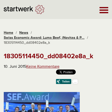
Home
/
News
/
Swiss Economic Award: Luma Beef, iNovitas & P...
/
18305114450_dd08402e8a_k
18305114450_dd08402e8a_k
10. Juni 2015
Keine Kommentare