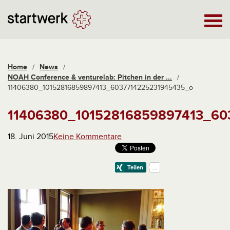
Home
/
News
/
NOAH Conference & venturelab: Pitchen in der ...
/
11406380_10152816859897413_6037714225231945435_o
11406380_10152816859897413_60
18. Juni 2015
Keine Kommentare