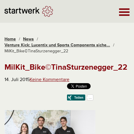
Home
/
News
/
Venture Kick: Lucentix und Sports Components siche...
/
MilKit_Bike©TinaSturzenegger_22
MilKit_Bike©TinaSturzenegger_22
14. Juli 2015
Keine Kommentare