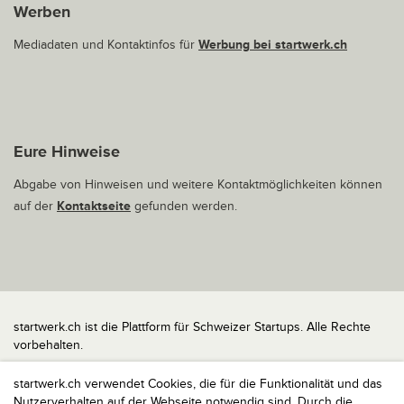
Werben
Mediadaten und Kontaktinfos für
Werbung bei startwerk.ch
Eure Hinweise
Abgabe von Hinweisen und weitere Kontaktmöglichkeiten können
auf der
Kontaktseite
gefunden werden.
startwerk.ch ist die Plattform für Schweizer Startups. Alle Rechte
vorbehalten.
Impressum
startwerk.ch verwendet Cookies, die für die Funktionalität und das
Kontakt
Nutzerverhalten auf der Webseite notwendig sind. Durch die