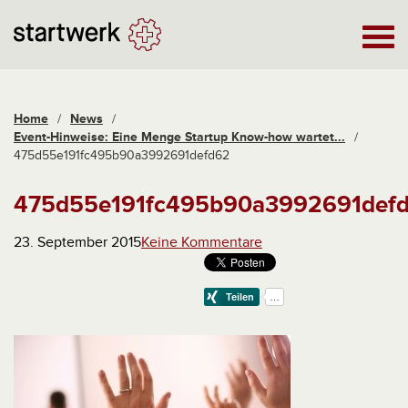
Home
/
News
/
Event-Hinweise: Eine Menge Startup Know-how wartet...
/
475d55e191fc495b90a3992691defd62
475d55e191fc495b90a3992691def
23. September 2015
Keine Kommentare