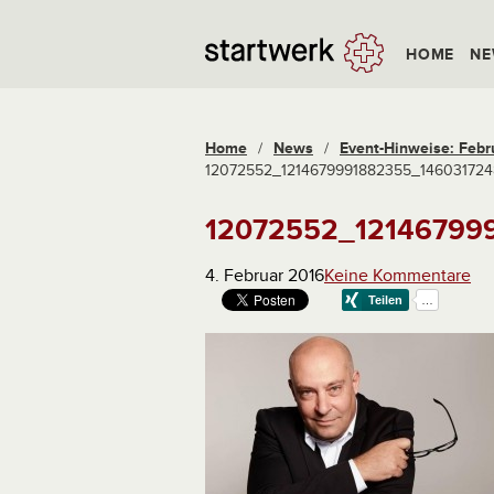
HOME
NE
Home
/
News
/
Event-Hinweise: Februa
12072552_1214679991882355_14603172
12072552_12146799
4. Februar 2016
Keine Kommentare