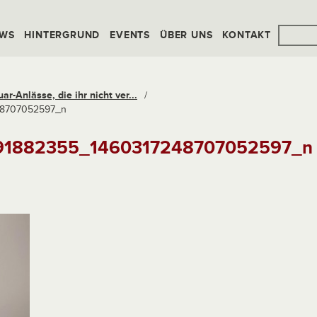
WS
HINTERGRUND
EVENTS
ÜBER UNS
KONTAKT
r-Anlässe, die ihr nicht ver...
/
48707052597_n
91882355_1460317248707052597_n