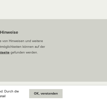
 Hinweise
 von Hinweisen und weitere
tmöglichkeiten können auf der
tseite
gefunden werden.
nd. Durch die
OK, verstanden
oben
tail