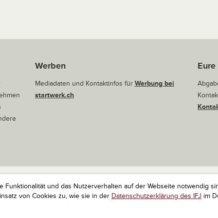
Werben
Eure
r
Mediadaten und Kontaktinfos für
Werbung bei
Abgabe
rnehmen
startwerk.ch
Kontak
n
Kontak
andere
ie Funktionalität und das Nutzerverhalten auf der Webseite notwendig si
r Startups. Alle Rechte vorbehalten.
Impressum
Kontakt
nach 
satz von Cookies zu, wie sie in der
Datenschutzerklärung des IFJ
im De