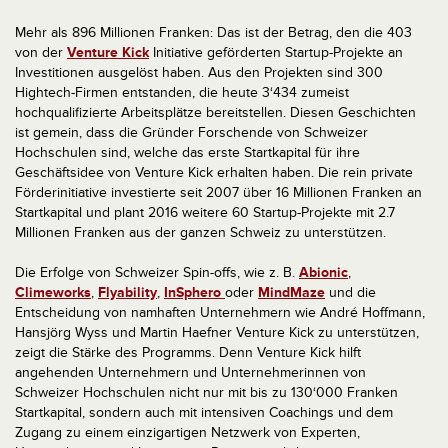
Mehr als 896 Millionen Franken: Das ist der Betrag, den die 403
von der
Venture Kick
Initiative geförderten Startup-Projekte an
Investitionen ausgelöst haben. Aus den Projekten sind 300
Hightech-Firmen entstanden, die heute 3‘434 zumeist
hochqualifizierte Arbeitsplätze bereitstellen. Diesen Geschichten
ist gemein, dass die Gründer Forschende von Schweizer
Hochschulen sind, welche das erste Startkapital für ihre
Geschäftsidee von Venture Kick erhalten haben. Die rein private
Förderinitiative investierte seit 2007 über 16 Millionen Franken an
Startkapital und plant 2016 weitere 60 Startup-Projekte mit 2.7
Millionen Franken aus der ganzen Schweiz zu unterstützen.
Die Erfolge von Schweizer Spin-offs, wie z. B.
Abionic
,
Climeworks
,
Flyability
,
InSphero
oder
MindMaze
und die
Entscheidung von namhaften Unternehmern wie André Hoffmann,
Hansjörg Wyss und Martin Haefner Venture Kick zu unterstützen,
zeigt die Stärke des Programms. Denn Venture Kick hilft
angehenden Unternehmern und Unternehmerinnen von
Schweizer Hochschulen nicht nur mit bis zu 130‘000 Franken
Startkapital, sondern auch mit intensiven Coachings und dem
Zugang zu einem einzigartigen Netzwerk von Experten,