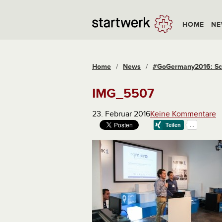
HOME
NE
Home
/
News
/
#GoGermany2016: Sch
IMG_5507
23. Februar 2016
Keine Kommentare