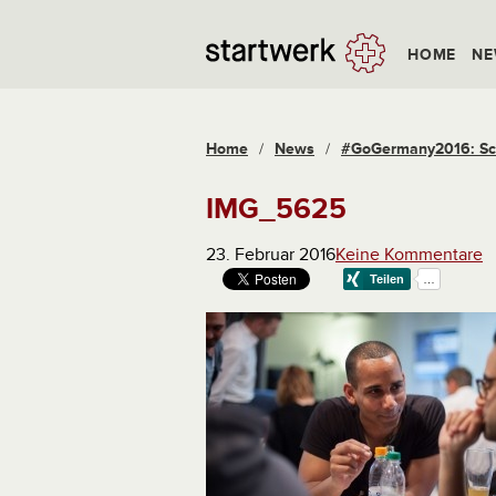
HOME
NE
Home
/
News
/
#GoGermany2016: Sch
IMG_5625
23. Februar 2016
Keine Kommentare