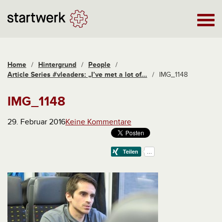
Home
/
Hintergrund
/
People
/
Article Series #vleaders: „I’ve met a lot of...
/
IMG_1148
IMG_1148
29. Februar 2016
Keine Kommentare