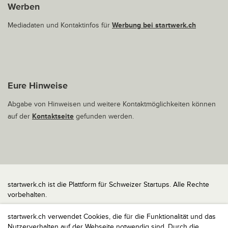
Werben
Mediadaten und Kontaktinfos für
Werbung bei startwerk.ch
Eure Hinweise
Abgabe von Hinweisen und weitere Kontaktmöglichkeiten können
auf der
Kontaktseite
gefunden werden.
startwerk.ch ist die Plattform für Schweizer Startups. Alle Rechte
vorbehalten.
Impressum
startwerk.ch verwendet Cookies, die für die Funktionalität und das
Kontakt
Nutzerverhalten auf der Webseite notwendig sind. Durch die