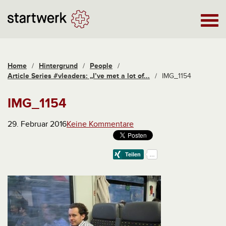
Home
/
Hintergrund
/
People
/
Article Series #vleaders: „I’ve met a lot of...
/
IMG_1154
IMG_1154
29. Februar 2016
Keine Kommentare