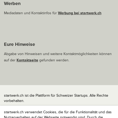
Werben
Mediadaten und Kontaktinfos für
Werbung bei startwerk.ch
Eure Hinweise
Abgabe von Hinweisen und weitere Kontaktmöglichkeiten können
auf der
Kontaktseite
gefunden werden.
startwerk.ch ist die Plattform für Schweizer Startups. Alle Rechte
vorbehalten.
Impressum
startwerk.ch verwendet Cookies, die für die Funktionalität und das
Kontakt
Nutzerverhalten auf der Webseite notwendig sind. Durch die