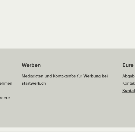
Werben
Eure
r
Mediadaten und Kontaktinfos für
Werbung bei
Abgabe
rnehmen
startwerk.ch
Kontak
n
Kontak
andere