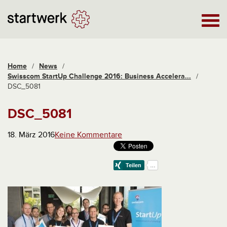
Home
/
News
/
Swisscom StartUp Challenge 2016: Business Accelera...
/
DSC_5081
DSC_5081
18. März 2016
Keine Kommentare