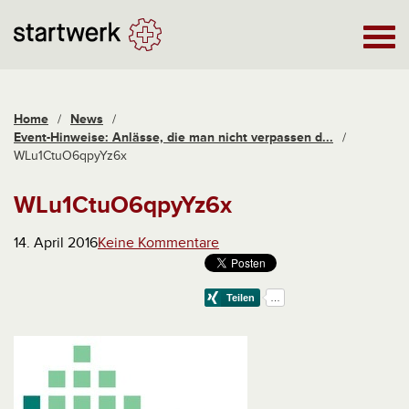
Home
/
News
/
Event-Hinweise: Anlässe, die man nicht verpassen d...
/
WLu1CtuO6qpyYz6x
WLu1CtuO6qpyYz6x
14. April 2016
Keine Kommentare