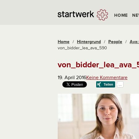
HOME
NE
Home
/
Hintergrund
/
People
/
Ava:
von_bidder_lea_ava_590
von_bidder_lea_ava_
19. April 2016
Keine Kommentare