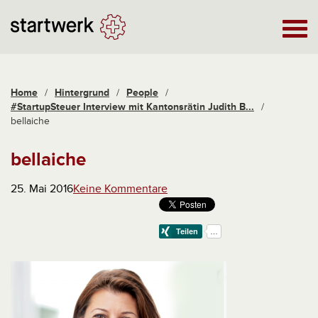
Home
/
Hintergrund
/
People
/
#StartupSteuer Interview mit Kantonsrätin Judith B...
/
bellaiche
bellaiche
25. Mai 2016
Keine Kommentare