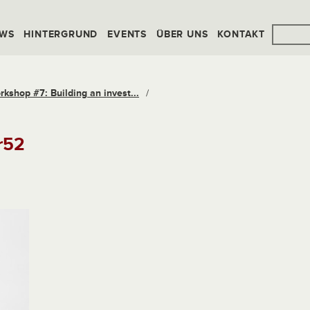
WS
HINTERGRUND
EVENTS
ÜBER UNS
KONTAKT
rkshop #7: Building an invest...
/
r52