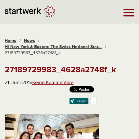
Home
/
News
/
Hi New York & Boston: The Swiss National Star...
/
27189729983_4628a2748f_k
27189729983_4628a2748f_k
21. Juni 2016
Keine Kommentare