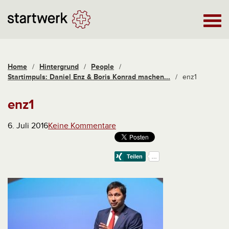
Home
/
Hintergrund
/
People
/
Startimpuls: Daniel Enz & Boris Konrad machen...
/
enz1
enz1
6. Juli 2016
Keine Kommentare