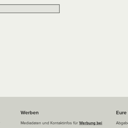
Werben
Eure
r
Mediadaten und Kontaktinfos für
Werbung bei
Abgabe