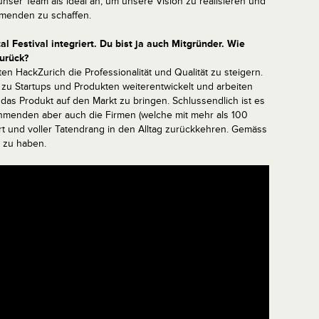
nser Team als ideal an, um unsere Vision zu realisieren und
ehmenden zu schaffen.
l Festival integriert. Du bist ja auch Mitgründer. Wie
zurück?
en HackZurich die Professionalität und Qualität zu steigern.
zu Startups und Produkten weiterentwickelt und arbeiten
as Produkt auf den Markt zu bringen. Schlussendlich ist es
ehmenden aber auch die Firmen (welche mit mehr als 100
tert und voller Tatendrang in den Alltag zurückkehren. Gemäss
 zu haben.