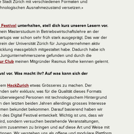
die Stadt Zürich mit verschiedenen Formaten und
technologischen Ausnahmezustand versetzen.»
 Festival
unterhalten, stell dich kurz unseren Lesern vor.
ein Masterstudium in Betriebswirtschaftslehre an der
Startups war schon sehr früh stark ausgeprägt. Das war der
rein der Universität Zürich für Jungunternehmen aktiv
cklung massgeblich mitgestaltet habe. Dadurch habe ich
n Jungunternehmerszene gefunden und durch die
ur Club
meinen Mitgründer Rasmus Rothe kennen gelernt.
ival vor. Was macht ihr? Auf was kann sich der
 dem
HackZurich
etwas Grösseres zu machen. Der
nden sehr exklusiv, was für die Qualität dieses Formats
nd überwiegend Personen mit technologischem Hintergrund
n den letzten beiden Jahren allerdings grosses Interesse
Firmen bekundet bekommen. Darauf basierend haben wir
es Digital Festival entwickelt. Wichtig ist uns, dass wir
 wird, sondern versuchen bestehende Veranstaltungen,
hirm zusammen zu bringen und auf diese Art und Weise mit
können. Wir verstehen uns als offene und modulare Plattform,