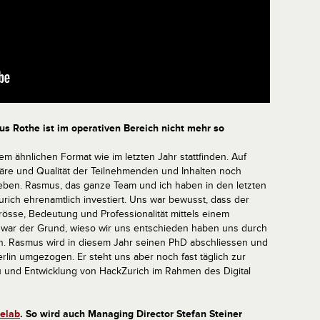
s Rothe ist im operativen Bereich nicht mehr so
em ähnlichen Format wie im letzten Jahr stattfinden. Auf
äre und Qualität der Teilnehmenden und Inhalten noch
eben. Rasmus, das ganze Team und ich haben in den letzten
urich ehrenamtlich investiert. Uns war bewusst, dass der
rösse, Bedeutung und Professionalität mittels einem
s war der Grund, wieso wir uns entschieden haben uns durch
en. Rasmus wird in diesem Jahr seinen PhD abschliessen und
erlin umgezogen. Er steht uns aber noch fast täglich zur
u und Entwicklung von HackZurich im Rahmen des Digital
relab
. So wird auch Managing Director Stefan Steiner