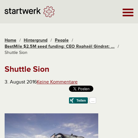
Home
/
Hintergrund
/
People
/
BestMile $2.5M seed funding: CEO Raphaël Gindrat: ...
/
Shuttle Sion
Shuttle Sion
3. August 2016
Keine Kommentare