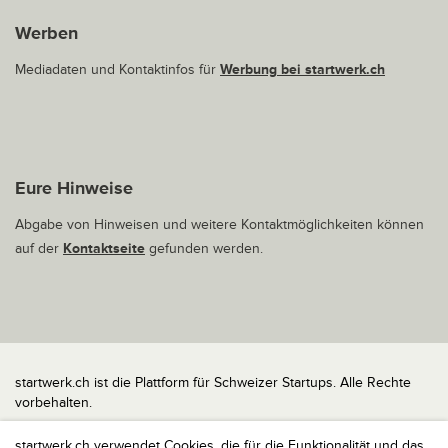
Werben
Mediadaten und Kontaktinfos für
Werbung bei startwerk.ch
Eure Hinweise
Abgabe von Hinweisen und weitere Kontaktmöglichkeiten können
auf der
Kontaktseite
gefunden werden.
startwerk.ch ist die Plattform für Schweizer Startups. Alle Rechte
vorbehalten.
Impressum
startwerk.ch verwendet Cookies, die für die Funktionalität und das