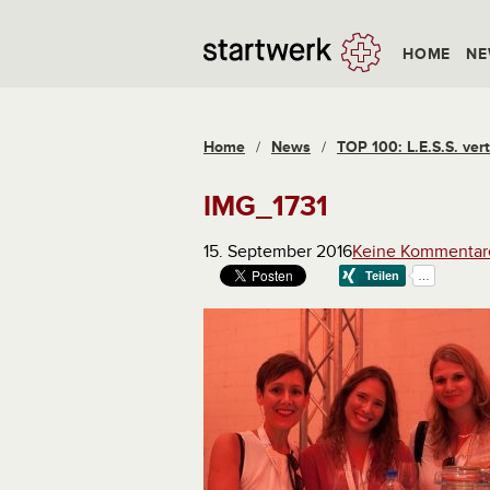
HOME
NE
Home
/
News
/
TOP 100: L.E.S.S. vert
IMG_1731
15. September 2016
Keine Kommentar