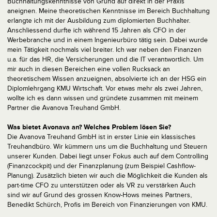
Buchhaltungskenntnisse von Grund auf direkt in der Praxis
aneignen. Meine theoretischen Kenntnisse im Bereich Buchhaltung
erlangte ich mit der Ausbildung zum diplomierten Buchhalter.
Anschliessend durfte ich während 15 Jahren als CFO in der
Werbebranche und in einem Ingenieurbüro tätig sein. Dabei wurde
mein Tätigkeit nochmals viel breiter. Ich war neben den Finanzen
u.a. für das HR, die Versicherungen und die IT verantwortlich. Um
mir auch in diesen Bereichen eine vollen Rucksack an
theoretischem Wissen anzueignen, absolvierte ich an der HSG ein
Diplomlehrgang KMU Wirtschaft. Vor etwas mehr als zwei Jahren,
wollte ich es dann wissen und gründete zusammen mit meinem
Partner die Avanova Treuhand GmbH.
Was bietet Avonava an? Welches Problem lösen Sie?
Die Avanova Treuhand GmbH ist in erster Linie ein klassisches
Treuhandbüro. Wir kümmern uns um die Buchhaltung und Steuern
unserer Kunden. Dabei liegt unser Fokus auch auf dem Controlling
(Finanzcockpit) und der Finanzplanung (zum Beispiel Cashflow-
Planung). Zusätzlich bieten wir auch die Möglichkeit die Kunden als
part-time CFO zu unterstützen oder als VR zu verstärken Auch
sind wir auf Grund des grossen Know-Hows meines Partners,
Benedikt Schürch, Profis im Bereich von Finanzierungen von KMU.